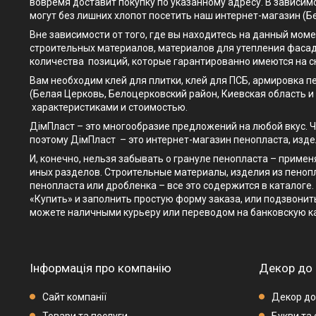
вовремя доставит покупку по указанному адресу. В зависимо
могут без лишних хлопот посетить наш интернет-магазин (Бе
Вне зависимости от того, где вы находитесь на данный моме
строительных материалов, материалов для утепления фасад
количества позиций, которые гарантированно имеются на с
Вам необходим клей для плитки, клей для ПСБ, армировка п
(Белая Церковь, Белоцерковский район, Киевская область 
характеристиками и стоимостью.
ДімПласт – это многообразие предложений на любой вкус. Ч
поэтому ДімПласт – это интернет-магазин пенопласта, изде
И, конечно, нельзя забывать о грануле пенопласта – приме
иных разделов. Строительные материалы, изделия из пенопл
пенопласта или дробленка – все это содержится в каталоге.
«Купить» и заполнить простую форму заказа, или подзвонить
можете наличными курьеру или переводом на банковскую к
Інформація про компанію
Декор до 
Сайт компанії
Декор до