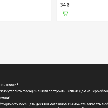
34 ₴
 плотности?
нужно утеплить фасад? Решили построить Теплый Дом из Термобло
емени!
одимости посещать десятки магазинов. Вы можете заказать любой 