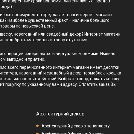
 в обговоренные сроки вовремя . Жители любых городов
орода).
Какие же преимущества предлагает наш интернет-магазин
ока? Наиболее существенный факт – наличие большого
 товары по невысокой цене.
ывеску, новогодний или свадебный декор? Интернет магазин
лит подобрать материалы и товар с нужными
. все операции совершаются в виртуальном режиме. Именно
ром выгодно и приятно.
мимо всего перечисленного интернет-магазин имеет десятки
итектура, новогодний и свадебный декор, термоблок, крошка
 несколько простых действий. Выбрать товар, нажать кнопку
ит покупку по указанному вами адресу. Оплатить заказ Вы
Архітектурний декор
Архітектурний декор з пенопласту