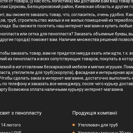
сти от товара, (у нас есть логистика) мы доставим Вам ваш товар
лая Церковь, Белоцерковский район, Киевская область и другие г
нт, вы сможете заказать товар, что, согласитесь, очень удобно. 
ов, труб, строительство жилых и не жилых помещений из термобл
кладе. Вы сможете посетить наш интернет магазин и купить любые
енопласта или сетка для пенопласта? Заказать объемные буквы, в
и другие города) поможет вам. Наличие множества решений позво
тобы заказать товар, вам не придется никуда ехать или идти, т.к
лий из пенопласта и всех сопутствующих товаров, покупать в кото
няемой в изготовлении бескаркасной мебели и мягких игрушек. По
аста, утеплители для труб(скорлупа), фасадная и интерьерная арх
 Чтобы сделать заказ в интернет магазине, достаточно выполнить
 по телефону и заказать все менеджеру, после чего курьер достав
арту Возможна оплата наличными курьеру интернет-магазина.
свят з пенопласту
Продукція компанії
 14 лютого
Утеплювач для труб