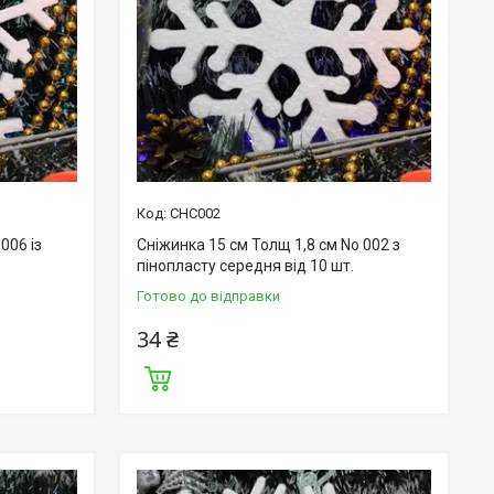
СНС002
006 із
Сніжинка 15 см Толщ 1,8 см No 002 з
пінопласту середня від 10 шт.
Готово до відправки
34 ₴