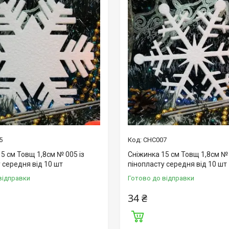
5
СНС007
5 см Товщ 1,8см № 005 із
Сніжинка 15 см Товщ 1,8см № 
 середня від 10 шт
пінопласту середня від 10 шт
відправки
Готово до відправки
34 ₴