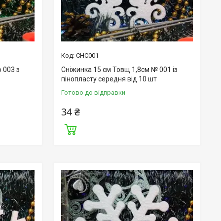
СНС001
 003 з
Сніжинка 15 см Товщ 1,8см № 001 із
пінопласту середня від 10 шт
Готово до відправки
34 ₴