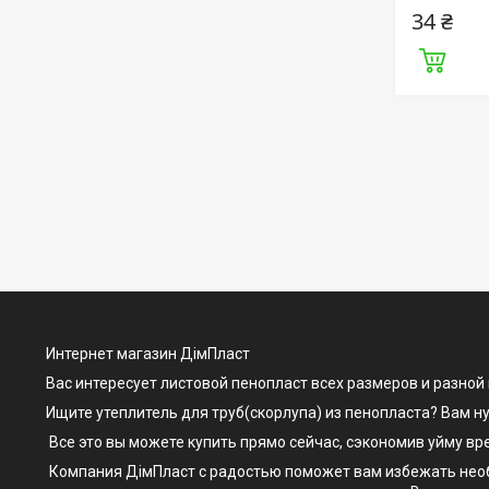
34 ₴
Интернет магазин ДімПласт
Вас интересует листовой пенопласт всех размеров и разной
Ищите утеплитель для труб(скорлупа) из пенопласта? Вам 
Все это вы можете купить прямо сейчас, сэкономив уйму вр
Компания ДімПласт с радостью поможет вам избежать необх