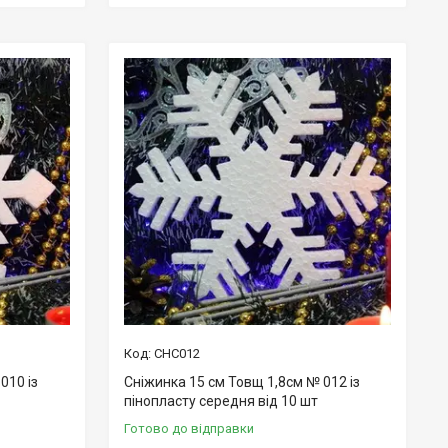
СНС012
010 із
Сніжинка 15 см Товщ 1,8см № 012 із
пінопласту середня від 10 шт
Готово до відправки