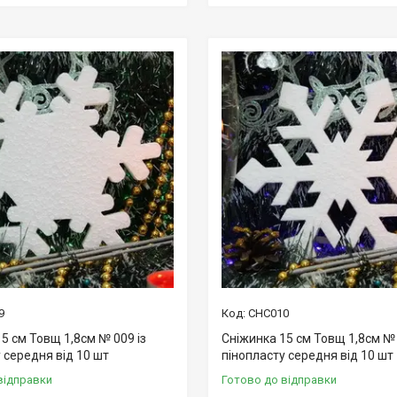
9
СНС010
5 см Товщ 1,8см № 009 із
Сніжинка 15 см Товщ 1,8см № 
 середня від 10 шт
пінопласту середня від 10 шт
відправки
Готово до відправки