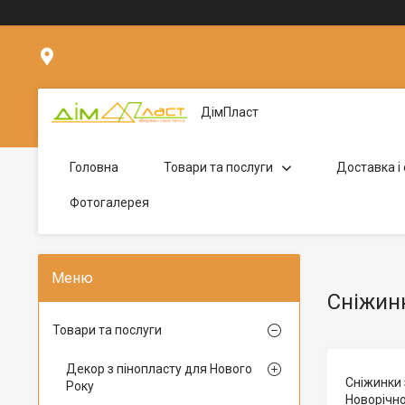
Мережна 4, Біла Церква, Україна
ДімПласт
Головна
Товари та послуги
Доставка і
Фотогалерея
Сніжинк
Товари та послуги
Декор з пінопласту для Нового
Сніжинки 
Року
Новорічно