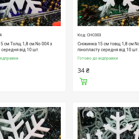
4
СНС003
5 см Толщ 1,8 см No 004 з
Сніжинка 15 см товщ 1,8 см No
 середня від 10 шт.
пінопласту середня від 10 шт.
відправки
Готово до відправки
34 ₴