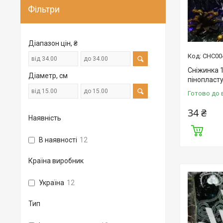
Фільтри
Діапазон цін, ₴
СНС00
Сніжинка 1
Діаметр, см
пінопласту
Готово до 
34 ₴
Наявність
В наявності
12
Країна виробник
Україна
12
Тип