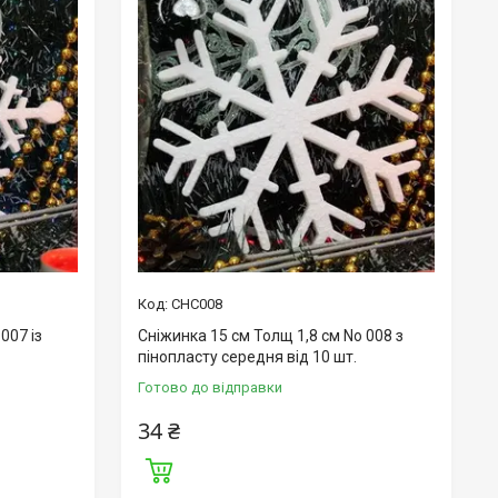
СНС008
007 із
Сніжинка 15 см Толщ 1,8 см No 008 з
пінопласту середня від 10 шт.
Готово до відправки
34 ₴