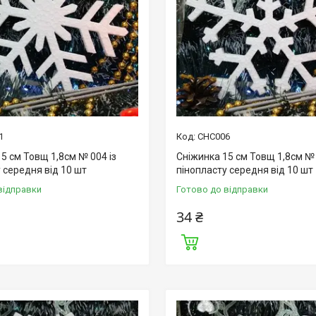
1
СНС006
5 см Товщ 1,8см № 004 із
Сніжинка 15 см Товщ 1,8см № 
 середня від 10 шт
пінопласту середня від 10 шт
відправки
Готово до відправки
34 ₴