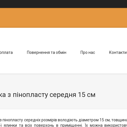
 оплата
Повернення та обмін
Про нас
Контакти
а з пінопласту середня 15 см
з пінопласту середніх розмірів володіють діаметром 15 см, товщина
ї ялинки та всіх поверхонь в приміщенні. Їх можна використову