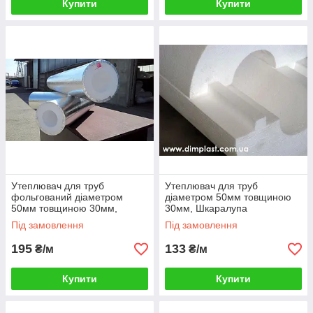
Купити
Купити
Утеплювач для труб
Утеплювач для труб
фольгований діаметром
діаметром 50мм товщиною
50мм товщиною 30мм,
30мм, Шкаралупа
Шкаралупа СКП503035
СКП503035 пінопласт ПСБ-
Під замовлення
Під замовлення
пінопласт ПСБ-С-35
С-35
195
133
₴/м
₴/м
Купити
Купити
Свіжа інформація про діяльність