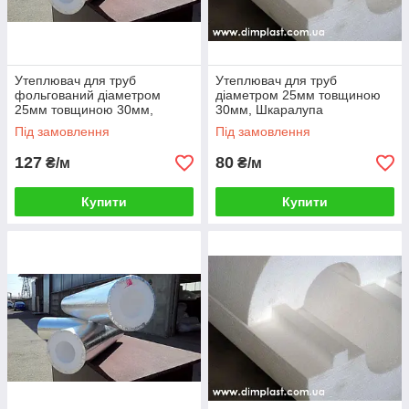
ння для
Утеплювач для труб
Утеплювач для труб
лізації,
фольгований діаметром
діаметром 25мм товщиною
25мм товщиною 30мм,
30мм, Шкаралупа
яторів.
Шкаралупа СКП253035
СКП253035 пінопласт ПСБ-
йтрален.
Під замовлення
Під замовлення
пінопласт ПСБ-С-35
С-35
жень
127
80
₴/м
₴/м
Купити
Купити
Утеплювач для труб діаметром 50
мм завтовшки 30 мм, Скорлупа
СКП503035 пінопласт ПСБ-С-35
Утеплювач для труб діаметром 50 мм
завтовшки 30 мм, Скорлупа СКП503035
пінопласт ПСБ-С-35 — Ідеальний варіант
використання для прокладання теплотрас і
каналізації, а також встановлення