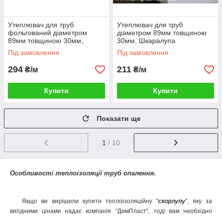
Утеплювач для труб
Утеплювач для труб
фольгований діаметром
діаметром 89мм товщиною
89мм товщиною 30мм,
30мм, Шкаралупа
Шкаралупа СКП893035
СКП893035 пінопласт ПСБ-
Під замовлення
Під замовлення
пінопласт ПСБ-С-35
С-35
294
211
₴/м
₴/м
Купити
Купити
Показати ще
1
/ 10
Особливості теплоізоляції труб опалення.
Якщо ви вирішили купити теплоізоляційну "
скорлупу
", яку за
вигідними цінами надає компанія "ДимПласт", тоді вам необхідно
знати, що найефективніша теплова ізоляція опалення буде тільки в