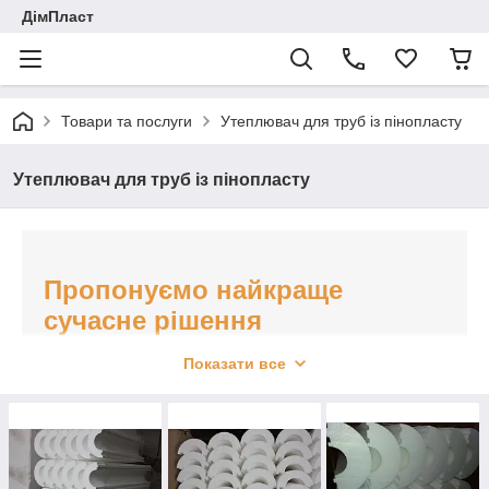
ДімПласт
Товари та послуги
Утеплювач для труб із пінопласту
Утеплювач для труб із пінопласту
Пропонуємо найкраще
сучасне рішення
Показати все
для захисту труб і комунікацій — оболонку
з пінопласту!
Наша продукція гарантує вам ретельний і міцний
захист від тепловтрат і пошкоджень, а наші ціни
(розникні та гуртові) дадуть змогу вам заощадити!