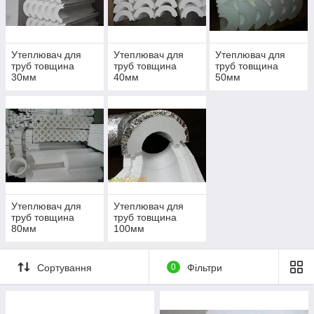
Оформити замовлення!
Утеплювач для
Утеплювач для
Утеплювач для
труб товщина
труб товщина
труб товщина
30мм
40мм
50мм
Головні аргументи на користь
використання пінопласту від
Dimplast
Можна використовувати для підземних і
повітряних комунікацій
Утеплювач для
Утеплювач для
труб товщина
труб товщина
80мм
100мм
Ефективне скорочення тепловтрати в кілька
разів
Сортування
0
Фільтри