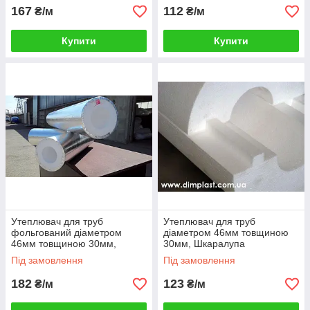
167
112
₴/м
₴/м
Купити
Купити
Утеплювач для труб діаметром 108
мм завтовшки 50 мм, Скорлупа
СКП1085035 пінопласт ПСБ-С-35
Утеплювач для труб діаметром 108 мм
завтовшки 50 мм, Скорлупа СКП1085035
пінопласт ПСБ-С-35 — Міцний і надійний
виріб, який не злежується, не гниє,
виготовлений відповідно до всіх сучасних
норм. Гарантує надійний захист і чудово
скорочує тепловтрати
Утеплювач для труб
Утеплювач для труб
фольгований діаметром
діаметром 46мм товщиною
Більше різновидів утеплювача з пінопласту!
46мм товщиною 30мм,
30мм, Шкаралупа
Шкаралупа СКП463035
СКП463035 пінопласт ПСБ-
Під замовлення
Під замовлення
пінопласт ПСБ-С-35
С-35
182
123
₴/м
₴/м
Як утеплити труби