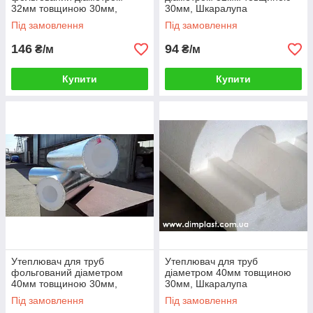
ПСБ-С-35
32мм товщиною 30мм,
30мм, Шкаралупа
Шкаралупа СКП323035
СКП323035 пінопласт ПСБ-
Утеплювач для труб фольгований
Під замовлення
Під замовлення
пінопласт ПСБ-С-35
С-35
діаметром 108 мм завтовшки 50 мм,
146
94
₴/м
₴/м
Скорлупа СКПФ1085035 пінопласт ПСБ-
С-35 — Високий ступінь вологостійкості та
довговічності, чудові технологічні
Купити
Купити
характеристики та найвища якість роблять
цю позицію зажаданою під час прокладання
будь-яких комунікацій для труб зазначеного
діаметра
 не
влений
норм.
Утеплювач для труб
Утеплювач для труб
фольгований діаметром
діаметром 40мм товщиною
удово
40мм товщиною 30мм,
30мм, Шкаралупа
Шкаралупа СКП403035
СКП403035 пінопласт ПСБ-
Під замовлення
Під замовлення
пінопласт ПСБ-С-35
С-35