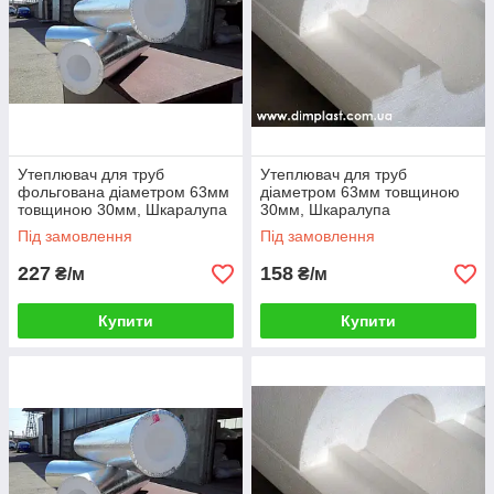
Утеплювач для труб
Утеплювач для труб
фольгована діаметром 63мм
діаметром 63мм товщиною
товщиною 30мм, Шкаралупа
30мм, Шкаралупа
СКП633035 пінопласт ПСБ-
СКП633035 пінопласт ПСБ-
Під замовлення
Під замовлення
С-35
С-35
227
158
₴/м
₴/м
Купити
Купити