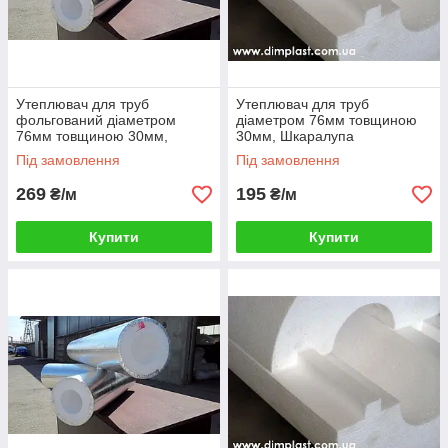
Утеплювач для труб
Утеплювач для труб
фольгований діаметром
діаметром 76мм товщиною
76мм товщиною 30мм,
30мм, Шкаралупа
Шкаралупа СКП763035
СКП763035 пінопласт ПСБ-
Під замовлення
Під замовлення
пінопласт ПСБ-С-35
С-35
269
195
₴/м
₴/м
Купити
Купити