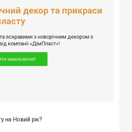
чний декор та прикраси
пласту
ята яскравими з новорічним декором з
від компанії «ДімПласт»!
ти замовлення!
у на Новий рік?