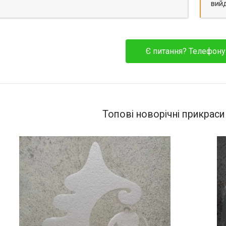
вийд
Є питання? Телефону
Топові новорічні прикраси