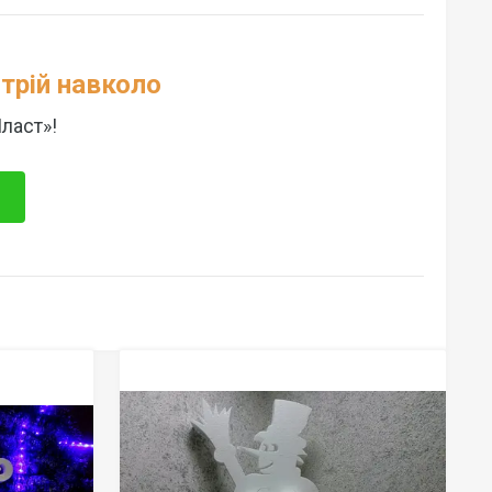
трій навколо
ласт»!