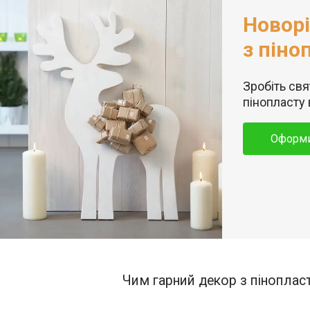
Новорі
з піно
Зробіть св
пінопласту 
Оформи
Чим гарний декор з пінопласт