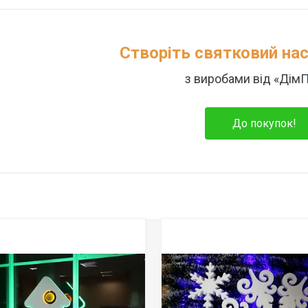
Створіть святковий нас
з виробами від «ДімП
До покупок!