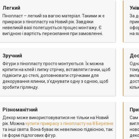
Легкий
Уні
Пінопласт – легкий за вагою матеріал. Такими ж є
За д
прикраси з пінопласту на Новий рік. Завдяки
прик
невеликій вазі полегшується процес монтажу. Є
офор
вигідною і вартість пересилання при замовленні.
на я
Зручний
Дос
Фігури з пінопласту просто монтуються. Їх можна
Одна
кріпити на клей і липку стрічку, вставляти гачки, щоб
тому
підвісити до стелі, доповнювати стрічками для
вкла
декорування ялинки, з’єднувати одну з одною, щоб
дост
зробити гірлянду.
кіль
Різноманітний
При
Декор може використовуватися не тільки на Новий
Сам 
рік. Можна
купити прикрасу з пінопласту на 8 Березня
вигл
та інші свята. Вона буває як невеликою підвісною, так
ново
і в формі підлогових фігур.
деко