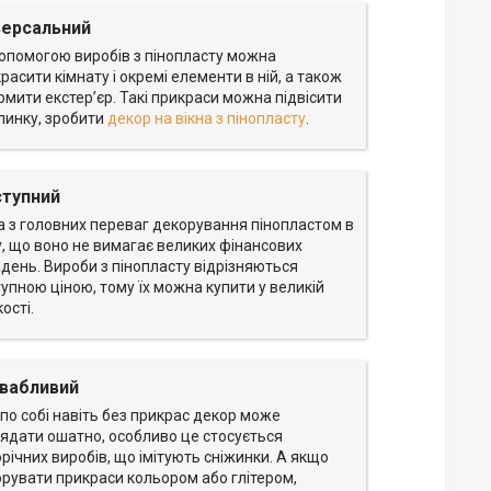
версальний
опомогою виробів з пінопласту можна
расити кімнату і окремі елементи в ній, а також
мити екстер’єр. Такі прикраси можна підвісити
линку, зробити
декор на вікна з пінопласту
.
тупний
 з головних переваг декорування пінопластом в
, що воно не вимагає великих фінансових
день. Вироби з пінопласту відрізняються
упною ціною, тому їх можна купити у великій
кості.
вабливий
по собі навіть без прикрас декор може
ядати ошатно, особливо це стосується
річних виробів, що імітують сніжинки. А якщо
рувати прикраси кольором або глітером,