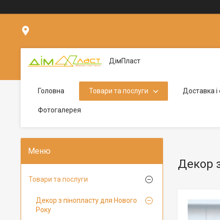
Мережна 4, Біла Церква, Україна
ДімПласт
Головна
Товари та послуги
Доставка і
Фотогалерея
Декор з
Товари та послуги
Декор з пінопласту для Нового
Року