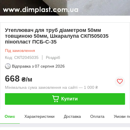
Утеплювач для труб діаметром 50мм
товщиною 50мм, Шкаралупа СКП505035
пінопласт ПСБ-С-35
Під замовлення
Код: СКП2045035
Роздріб
Відправка з
07 серпня 2026
668
₴/м
Мінімальна сума замовлення на сайті — 1 000 ₴
Купити
Опис
Характеристики
Доставка
Оплата
Умови п