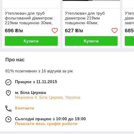
Утеплювач для труб
Утеплювач для труб
Утеп
фольгований діаметром
діаметром 219мм
діам
219мм товщиною 30мм,
товщиною 40мм,
завт
Шкаралупа СКП2193035
Шкаралупа СКП2194035
Ско
696
627
685
₴/м
₴/м
пінопласт ПСБ-С-35
пінопласт ПСБ-С-35
піно
Купити
Купити
Про нас
81% позитивних з 16 відгуків за рік
Працює з 11.11.2015
м. Біла Церква
Мережна 4, Біла Церква, Україна
Контакти
Сьогодні працює з 10:00 до 19:00
Показати весь графік роботи