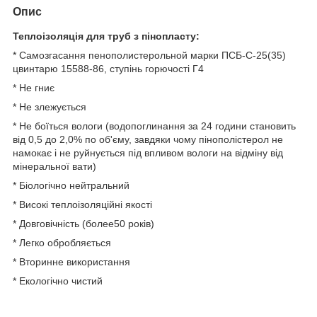
Опис
Теплоізоляція для труб з пінопласту:
* Самозгасання пенополистерольной марки ПСБ-С-25(35)
цвинтарю 15588-86, ступінь горючості Г4
* Не гниє
* Не злежується
* Не боїться вологи (водопоглинання за 24 години становить
від 0,5 до 2,0% по об'єму, завдяки чому пінополістерол не
намокає і не руйнується під впливом вологи на відміну від
мінеральної вати)
* Біологічно нейтральний
* Високі теплоізоляційні якості
* Довговічність (более50 років)
* Легко обробляється
* Вторинне використання
* Екологічно чистий