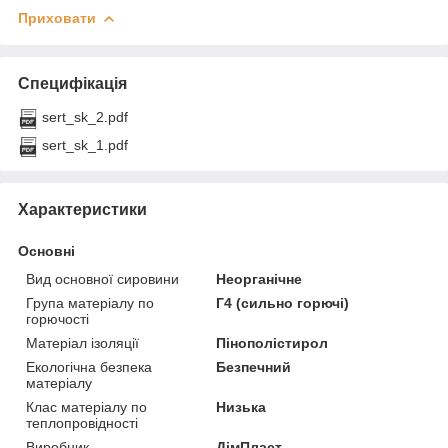
Приховати
Специфікація
sert_sk_2.pdf
sert_sk_1.pdf
Характеристики
Основні
Вид основної сировини
Неорганічне
Група матеріалу по
Г4 (сильно горючі)
горючості
Матеріал ізоляції
Пінополістирол
Екологічна безпека
Безпечний
матеріалу
Клас матеріалу по
Низька
теплопровідності
Виробник
ДімПласт