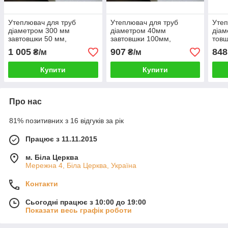
Утеплювач для труб
Утеплювач для труб
Утеп
діаметром 300 мм
діаметром 40мм
діа
завтовшки 50 мм,
завтовшки 100мм,
тов
Скорлупа СКП3005035
Шкаралупа СКП4010035
Шка
1 005
907
848
₴/м
₴/м
пінопласт ПСБ-С-35
пінопласт ПСБ-С-35
піно
Купити
Купити
Про нас
81% позитивних з 16 відгуків за рік
Працює з 11.11.2015
м. Біла Церква
Мережна 4, Біла Церква, Україна
Контакти
Сьогодні працює з 10:00 до 19:00
Показати весь графік роботи