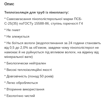
Опис
Теплоізоляція для труб із пінопласту:
* Самозагасання пінополістерольної марки ПСБ-
С-25(35) поГОСТу 15588-86, ступінь горючості Г4
* Не гниет
* Не злежується
* Не боїться вологи (водопоглинання за 24 години становить
від 0,5 до 2,0% за об'ємом, завдяки чому пінополістерол не
намокає й не руйнується під впливом вологи, на відміну від
мінеральної вати)
* Биологически нейтрален
* Високі теплоізоляційні якості
* Довговічність (понад 50 років)
* Легко обробляється
* Вторинне використання
* Екологічно чистий