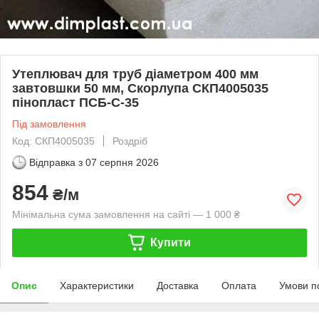
Утеплювач для труб діаметром 400 мм
завтовшки 50 мм, Скорлупа СКП4005035
пінопласт ПСБ-С-35
Під замовлення
Код: СКП4005035
Роздріб
Відправка з
07 серпня 2026
854
₴/м
Мінімальна сума замовлення на сайті — 1 000 ₴
Купити
Опис
Характеристики
Доставка
Оплата
Умови п