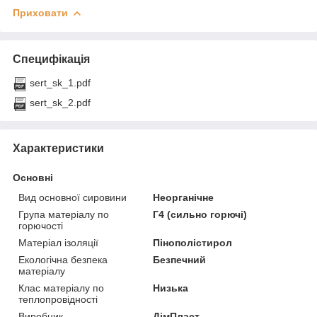
Приховати
Специфікація
sert_sk_1.pdf
sert_sk_2.pdf
Характеристики
Основні
Вид основної сировини
Неорганічне
Група матеріалу по
Г4 (сильно горючі)
горючості
Матеріал ізоляції
Пінополістирол
Екологічна безпека
Безпечний
матеріалу
Клас матеріалу по
Низька
теплопровідності
Виробник
ДімПласт