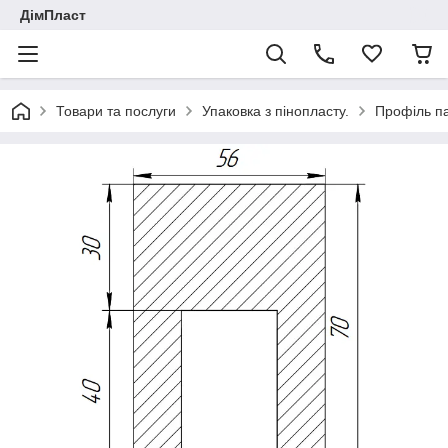
ДімПласт
Товари та послуги
Упаковка з пінопласту.
Профіль па