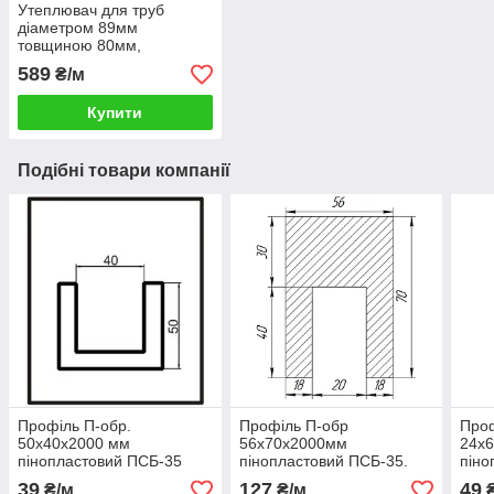
Утеплювач для труб
діаметром 89мм
товщиною 80мм,
Шкаралупа СКП898035
589
₴/м
пінопласт ПСБ-С-35
Купити
Подібні товари компанії
Профіль П-обр.
Профіль П-обр
Проф
50х40x2000 мм
56х70x2000мм
24х
пінопластовий ПСБ-35
пінопластовий ПСБ-35.
піно
39
127
49
₴/м
₴/м
₴