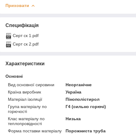
Приховати
Специфікація
Серт ск 1.pdf
Серт ск 2.pdf
Характеристики
Основні
Вид основної сировини
Неорганічне
Країна виробник
Україна
Матеріал ізоляції
Пінополістирол
Група матеріалу по
Г4 (сильно горючі)
горючості
Клас матеріалу по
Низька
теплопровідності
Форма поставки матеріалу
Порожниста труба