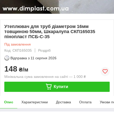
Утеплювач для труб діаметром 16мм
товщиною 50мм, Шкаралупа СКП165035
пінопласт ПСБ-С-35
Під замовлення
Код: СКП165035
Роздріб
Відправка з
11 серпня 2026
148
₴/м
Мінімальна сума замовлення на сайті — 1 000 ₴
Купити
Опис
Характеристики
Доставка
Оплата
Умови п