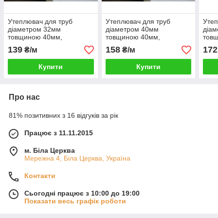
Утеплювач для труб
Утеплювач для труб
Утеп
діаметром 32мм
діаметром 40мм
діа
товщиною 40мм,
товщиною 40мм,
тов
Шкаралупа СКП324035
Шкаралупа СКП404035
Шка
139
158
172
₴/м
₴/м
пінопласт ПСБ-С-35
пінопласт ПСБ-С-35
піно
Купити
Купити
Про нас
81% позитивних з 16 відгуків за рік
Працює з 11.11.2015
м. Біла Церква
Мережна 4, Біла Церква, Україна
Контакти
Сьогодні працює з 10:00 до 19:00
Показати весь графік роботи