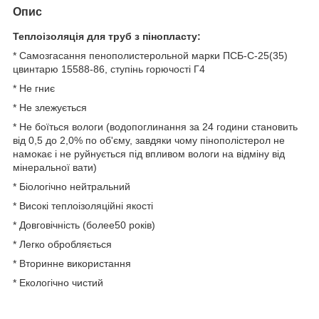
Опис
Теплоізоляція для труб з пінопласту:
* Самозгасання пенополистерольной марки ПСБ-С-25(35)
цвинтарю 15588-86, ступінь горючості Г4
* Не гниє
* Не злежується
* Не боїться вологи (водопоглинання за 24 години становить
від 0,5 до 2,0% по об'єму, завдяки чому пінополістерол не
намокає і не руйнується під впливом вологи на відміну від
мінеральної вати)
* Біологічно нейтральний
* Високі теплоізоляційні якості
* Довговічність (более50 років)
* Легко обробляється
* Вторинне використання
* Екологічно чистий