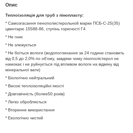
Опис
Теплоізоляція для труб з пінопласту:
* Самозгасання пенополистерольной марки ПСБ-С-25(35)
цвинтарю 15588-86, ступінь горючості Г4
* Не гниє
* Не злежується
* Не боїться вологи (водопоглинання за 24 години становить
від 0,5 до 2,0% по об'єму, завдяки чому пінополістерол не
намокає і не руйнується під впливом вологи на відміну від
мінеральної вати)
* Біологічно нейтральний
* Високі теплоізоляційні якості
* Довговічність (более50 років)
* Легко обробляється
* Вторинне використання
* Екологічно чистий