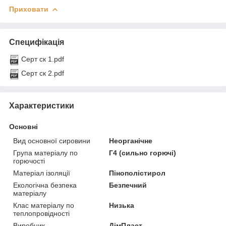
Приховати
Специфікація
Серт ск 1.pdf
Серт ск 2.pdf
Характеристики
Основні
Вид основної сировини
Неорганічне
Група матеріалу по
Г4 (сильно горючі)
горючості
Матеріал ізоляції
Пінополістирол
Екологічна безпека
Безпечний
матеріалу
Клас матеріалу по
Низька
теплопровідності
Виробник
ДімПласт