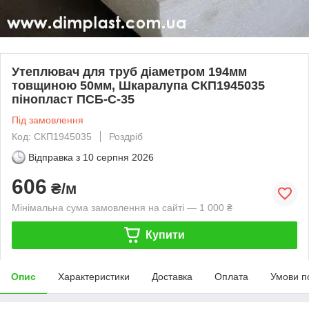
Утеплювач для труб діаметром 194мм
товщиною 50мм, Шкаралупа СКП1945035
пінопласт ПСБ-С-35
Під замовлення
Код: СКП1945035
Роздріб
Відправка з
10 серпня 2026
606
₴/м
Мінімальна сума замовлення на сайті — 1 000 ₴
Купити
Опис
Характеристики
Доставка
Оплата
Умови п