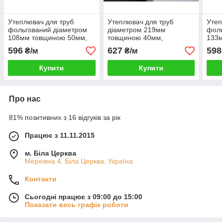
Утеплювач для труб
Утеплювач для труб
Утеп
фольгований діаметром
діаметром 219мм
фоль
108мм товщиною 50мм,
товщиною 40мм,
133
Шкаралупа СКПФ1085035
Шкаралупа СКП2194035
Шка
596
627
598
₴/м
₴/м
пінопласт ПСБ-С-35
пінопласт ПСБ-С-35
піно
Купити
Купити
Про нас
81% позитивних з 16 відгуків за рік
Працює з 11.11.2015
м. Біла Церква
Мережна 4, Біла Церква, Україна
Контакти
Сьогодні працює з 09:00 до 15:00
Показати весь графік роботи