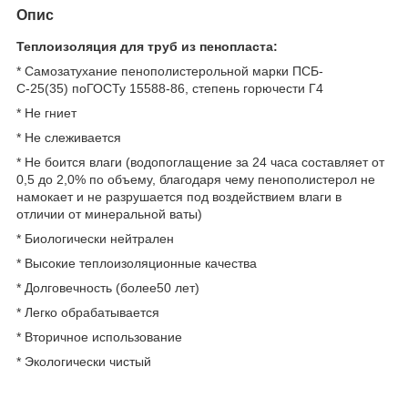
Опис
Теплоизоляция для труб из пенопласта:
* Самозатухание пенополистерольной марки ПСБ-
С-25(35) поГОСТу 15588-86, степень горючести Г4
* Не гниет
* Не слеживается
* Не боится влаги (водопоглащение за 24 часа составляет от
0,5 до 2,0% по объему, благодаря чему пенополистерол не
намокает и не разрушается под воздействием влаги в
отличии от минеральной ваты)
* Биологически нейтрален
* Высокие теплоизоляционные качества
* Долговечность (более50 лет)
* Легко обрабатывается
* Вторичное использование
* Экологически чистый