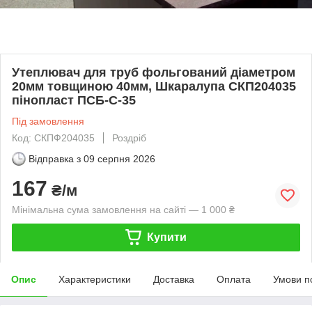
Утеплювач для труб фольгований діаметром
20мм товщиною 40мм, Шкаралупа СКП204035
пінопласт ПСБ-С-35
Під замовлення
Код: СКПФ204035
Роздріб
Відправка з
09 серпня 2026
167
₴/м
Мінімальна сума замовлення на сайті — 1 000 ₴
Купити
Опис
Характеристики
Доставка
Оплата
Умови п