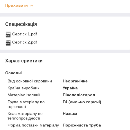
Приховати
Специфікація
Серт ск 1.pdf
Серт ск 2.pdf
Характеристики
Основні
Вид основної сировини
Неорганічне
Країна виробник
Україна
Матеріал ізоляції
Пінополістирол
Група матеріалу по
Г4 (сильно горючі)
горючості
Клас матеріалу по
Низька
теплопровідності
Форма поставки матеріалу
Порожниста труба