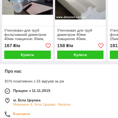
Утеплювач для труб
Утеплювач для труб
Утеп
фольгований діаметром
діаметром 40мм
фоль
40мм товщиною 30мм,
товщиною 40мм,
25м
Шкаралупа СКП403035
Шкаралупа СКП404035
Шка
167
158
181
₴/м
₴/м
пінопласт ПСБ-С-35
пінопласт ПСБ-С-35
піно
Купити
Купити
Про нас
81% позитивних з 16 відгуків за рік
Працює з 11.11.2015
м. Біла Церква
Мережна 4, Біла Церква, Україна
Контакти