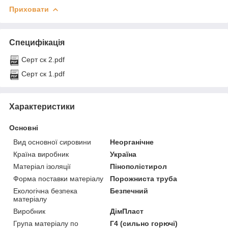
Приховати
Специфікація
Серт ск 2.pdf
Серт ск 1.pdf
Характеристики
Основні
Вид основної сировини
Неорганічне
Країна виробник
Україна
Матеріал ізоляції
Пінополістирол
Форма поставки матеріалу
Порожниста труба
Екологічна безпека
Безпечний
матеріалу
Виробник
ДімПласт
Група матеріалу по
Г4 (сильно горючі)