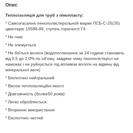
Опис
Теплоізоляція для труб з пінопласту:
* Самозгасання пенополистерольной марки ПСБ-С-25(35)
цвинтарю 15588-86, ступінь горючості Г4
* Не гниє
* Не злежується
* Не боїться вологи (водопоглинання за 24 години становить
від 0,5 до 2,0% по об'єму, завдяки чому пінополістерол не
намокає і не руйнується під впливом вологи на відміну від
мінеральної вати)
* Біологічно нейтральний
* Високі теплоізоляційні якості
* Довговічність (более50 років)
* Легко обробляється
* Вторинне використання
* Екологічно чистий