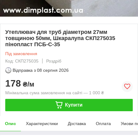
Утеплювач для труб діаметром 27мм
товщиною 50мм, Шкаралупа СКП275035
пінопласт ПСБ-С-35
Під замовлення
Код: СКП275035
Роздріб
Відправка з
08 серпня 2026
178
₴/м
Мінімальна сума замовлення на сайті — 1 000 ₴
Купити
Опис
Характеристики
Доставка
Оплата
Умови п