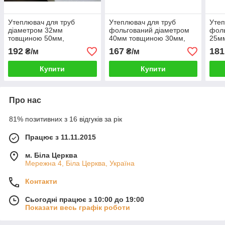
Утеплювач для труб
Утеплювач для труб
Утеп
діаметром 32мм
фольгований діаметром
фоль
товщиною 50мм,
40мм товщиною 30мм,
25м
Шкаралупа СКП325035
Шкаралупа СКП403035
Шка
192
167
181
₴/м
₴/м
пінопласт ПСБ-С-35
пінопласт ПСБ-С-35
піно
Купити
Купити
Про нас
81% позитивних з 16 відгуків за рік
Працює з 11.11.2015
м. Біла Церква
Мережна 4, Біла Церква, Україна
Контакти
Сьогодні працює з 10:00 до 19:00
Показати весь графік роботи