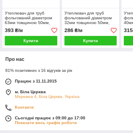
Утеплювач для труб
Утеплювач для труб
Утеп
фольгований діаметром
фольгований діаметром
фоль
63мм товщиною 50мм,
32мм товщиною 50мм,
40м
Шкаралупа СКПФ635035
Шкаралупа СКПФ325035
Шка
393
286
315
₴/м
₴/м
пінопласт ПСБ-С-35
пінопласт ПСБ-С-35
піно
Купити
Купити
Про нас
81% позитивних з 16 відгуків за рік
Працює з 11.11.2015
м. Біла Церква
Мережна 4, Біла Церква, Україна
Контакти
Сьогодні працює з 09:00 до 17:00
Показати весь графік роботи