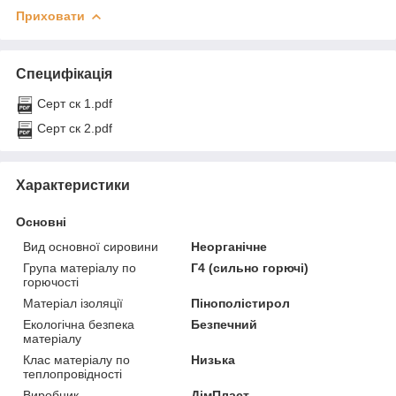
Приховати
Специфікація
Серт ск 1.pdf
Серт ск 2.pdf
Характеристики
Основні
Вид основної сировини
Неорганічне
Група матеріалу по
Г4 (сильно горючі)
горючості
Матеріал ізоляції
Пінополістирол
Екологічна безпека
Безпечний
матеріалу
Клас матеріалу по
Низька
теплопровідності
Виробник
ДімПласт