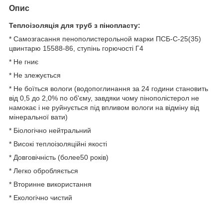
Опис
Теплоізоляція для труб з пінопласту:
* Самозгасання пенополистерольной марки ПСБ-С-25(35)
цвинтарю 15588-86, ступінь горючості Г4
* Не гниє
* Не злежується
* Не боїться вологи (водопоглинання за 24 години становить
від 0,5 до 2,0% по об'єму, завдяки чому пінополістерол не
намокає і не руйнується під впливом вологи на відміну від
мінеральної вати)
* Біологічно нейтральний
* Високі теплоізоляційні якості
* Довговічність (более50 років)
* Легко обробляється
* Вторинне використання
* Екологічно чистий