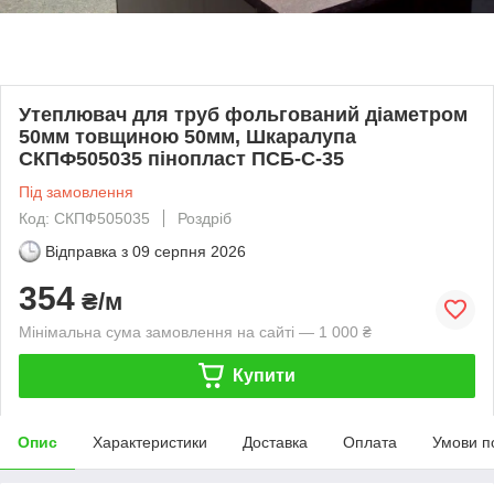
Утеплювач для труб фольгований діаметром
50мм товщиною 50мм, Шкаралупа
СКПФ505035 пінопласт ПСБ-С-35
Під замовлення
Код: СКПФ505035
Роздріб
Відправка з
09 серпня 2026
354
₴/м
Мінімальна сума замовлення на сайті — 1 000 ₴
Купити
Опис
Характеристики
Доставка
Оплата
Умови п