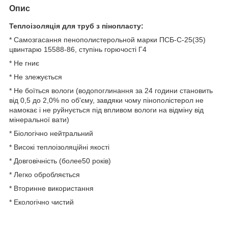
Опис
Теплоізоляція для труб з пінопласту:
* Самозгасання пенополистерольной марки ПСБ-С-25(35)
цвинтарю 15588-86, ступінь горючості Г4
* Не гниє
* Не злежується
* Не боїться вологи (водопоглинання за 24 години становить
від 0,5 до 2,0% по об'єму, завдяки чому пінополістерол не
намокає і не руйнується під впливом вологи на відміну від
мінеральної вати)
* Біологічно нейтральний
* Високі теплоізоляційні якості
* Довговічність (более50 років)
* Легко обробляється
* Вторинне використання
* Екологічно чистий