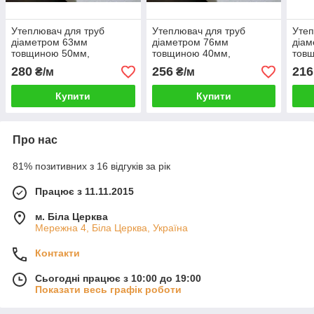
Утеплювач для труб
Утеплювач для труб
Утеп
діаметром 63мм
діаметром 76мм
діа
товщиною 50мм,
товщиною 40мм,
тов
Шкаралупа СКП635035
Шкаралупа СКП764035
Шка
280
256
216
₴/м
₴/м
пінопласт ПСБ-С-35
пінопласт ПСБ-С-35
піно
Купити
Купити
Про нас
81% позитивних з 16 відгуків за рік
Працює з 11.11.2015
м. Біла Церква
Мережна 4, Біла Церква, Україна
Контакти
Сьогодні працює з 10:00 до 19:00
Показати весь графік роботи