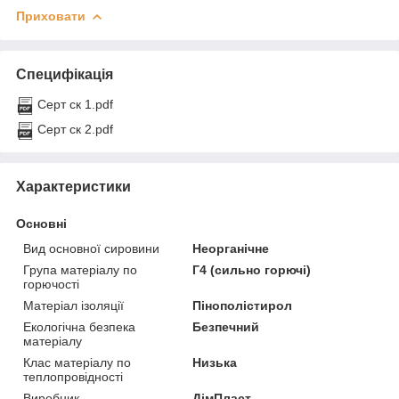
Приховати
Специфікація
Серт ск 1.pdf
Серт ск 2.pdf
Характеристики
Основні
Вид основної сировини
Неорганічне
Група матеріалу по
Г4 (сильно горючі)
горючості
Матеріал ізоляції
Пінополістирол
Екологічна безпека
Безпечний
матеріалу
Клас матеріалу по
Низька
теплопровідності
Виробник
ДімПласт