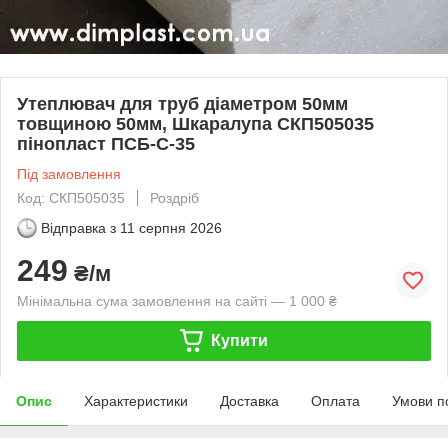
Утеплювач для труб діаметром 50мм
товщиною 50мм, Шкаралупа СКП505035
пінопласт ПСБ-С-35
Під замовлення
Код: СКП505035
Роздріб
Відправка з
11 серпня 2026
249
₴/м
Мінімальна сума замовлення на сайті — 1 000 ₴
Купити
Опис
Характеристики
Доставка
Оплата
Умови п