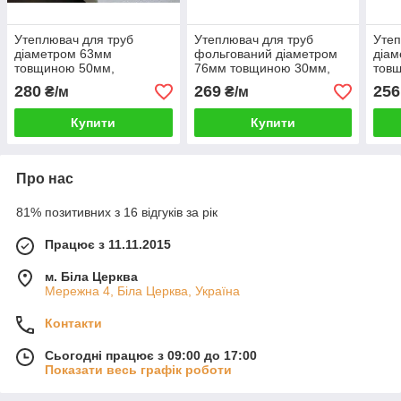
Утеплювач для труб
Утеплювач для труб
Утеп
діаметром 63мм
фольгований діаметром
діа
товщиною 50мм,
76мм товщиною 30мм,
тов
Шкаралупа СКП635035
Шкаралупа СКП763035
Шка
280
269
256
₴/м
₴/м
пінопласт ПСБ-С-35
пінопласт ПСБ-С-35
піно
Купити
Купити
Про нас
81% позитивних з 16 відгуків за рік
Працює з 11.11.2015
м. Біла Церква
Мережна 4, Біла Церква, Україна
Контакти
Сьогодні працює з 09:00 до 17:00
Показати весь графік роботи