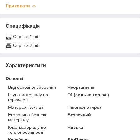
Приховати
Специфікація
Серт ск 1.pdf
Серт ск 2.pdf
Характеристики
Основні
Вид основної сировини
Неорганічне
Група матеріалу по
Г4 (сильно горючі)
горючості
Матеріал ізоляції
Пінополістирол
Екологічна безпека
Безпечний
матеріалу
Клас матеріалу по
Низька
теплопровідності
Виробник
ДімПласт