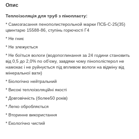
Опис
Теплоізоляція для труб з пінопласту:
* Самозгасання пенополистерольной марки ПСБ-С-25(35)
цвинтарю 15588-86, ступінь горючості Г4
* Не гниє
* Не злежується
* Не боїться вологи (водопоглинання за 24 години становить
від 0,5 до 2,0% по об'єму, завдяки чому пінополістерол не
намокає і не руйнується під впливом вологи на відміну від
мінеральної вати)
* Біологічно нейтральний
* Високі теплоізоляційні якості
* Довговічність (более50 років)
* Легко обробляється
* Вторинне використання
* Екологічно чистий