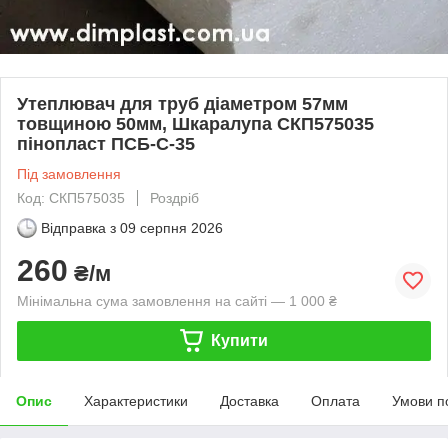
Утеплювач для труб діаметром 57мм
товщиною 50мм, Шкаралупа СКП575035
пінопласт ПСБ-С-35
Під замовлення
Код: СКП575035
Роздріб
Відправка з
09 серпня 2026
260
₴/м
Мінімальна сума замовлення на сайті — 1 000 ₴
Купити
Опис
Характеристики
Доставка
Оплата
Умови п