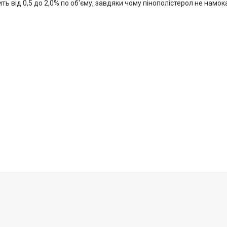
ь від 0,5 до 2,0% по об'єму, завдяки чому пінополістерол не намока