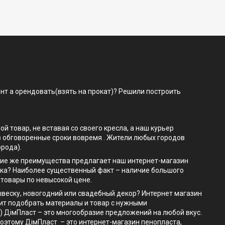
нт а орендовать(взять на прокат)? Решили построить
товар, не вставая со своего кресла, а наш курьер
 в обговоренные сроки вовремя . Жители любых городов
орода).
Какие же преимущества предлагает наш интернет-магазин
ока? Наиболее существенный факт – наличие большого
 товары по невысокой цене.
ывеску, новогодний или свадебный декор? Интернет магазин
лит подобрать материалы и товар с нужными
) ДімПласт – это многообразие предложений на любой вкус.
поэтому ДімПласт – это интернет-магазин пенопласта,