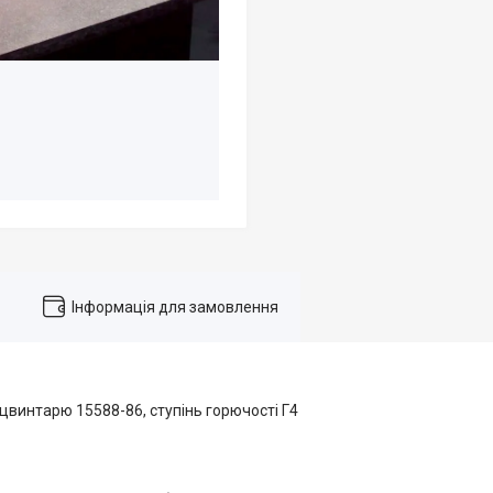
Інформація для замовлення
винтарю 15588-86, ступінь горючості Г4