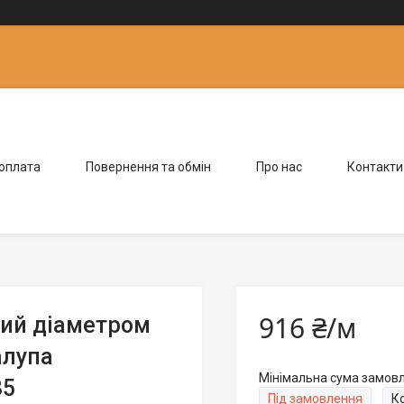
 оплата
Повернення та обмін
Про нас
Контакти
916 ₴/м
ний діаметром
алупа
Мінімальна сума замовле
35
Під замовлення
К