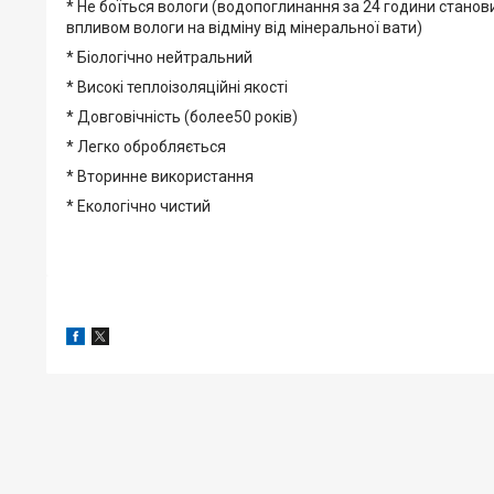
* Не боїться вологи (водопоглинання за 24 години становит
впливом вологи на відміну від мінеральної вати)
* Біологічно нейтральний
* Високі теплоізоляційні якості
* Довговічність (более50 років)
* Легко обробляється
* Вторинне використання
* Екологічно чистий