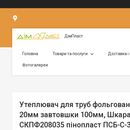
Мережна 4, Біла Церква, Україна
ДімПласт
Головна
Товари та послуги
Доставка і
Фотогалерея
Утеплювач для труб фольгова
20мм завтовшки 100мм, Шкар
СКПФ208035 пінопласт ПСБ-С-