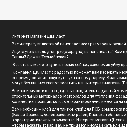
Интернет магазин ДімПласт
Вас интересует листовой пенопласт всех размеров и разной
Ищите утеплитель для труб(скорлупа) из пенопласта? Вам н
Теплый Дом из Термоблоков?
Все это вы можете купить прямо сейчас, сэкономив уйму вр
Компания ДімПласт с радостью поможет вам избежать необх
вовремя доставит покупку по указанному адресу. В зависимо
могут без лишних хлопот посетить наш интернет-магазин (Бе
Вне зависимости от того, где вы находитесь на данный моме
строительных материалов, материалов для утепления фасад
количества позиций, которые гарантированно имеются на с
Вам необходим клей для плитки, клей для ПСБ, армировка п
(Белая Церковь, Белоцерковский район, Киевская область 
характеристиками и стоимостью. Интернет-магазин (Белая Ц
Чтобы заказать товар, вам не придется никуда ехать или ид