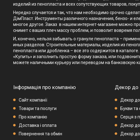
изделий из пенопласта и всех сопутствующих товаров, покуп
Нередко случается и так, что нам необходимо срочно сдела
ДімПласт. Инструменты различного назначения, бензо- и ел
многое другое. Заказ в нашем интернет-магазине можно про
снимет с ваших плеч массу проблем, и позволит вовремя по
И, конечно, нельзя забывать о грануле пенопласта – приме
иных разделов. Строительные материалы, изделия из пенопл
пенопласта или дробленка – все это содержится в каталоге.
«Купить» и заполнить простую форму заказа, или подзвонить
можете наличными курьеру или переводом на банковскую к
Інформація про компанію
Декор до 
Сайт компанії
Декор до
Товари та послуги
Букви та
Про компанію
Серця з 
Доставка і оплата
Декор до
Повернення та обмін
Декор до