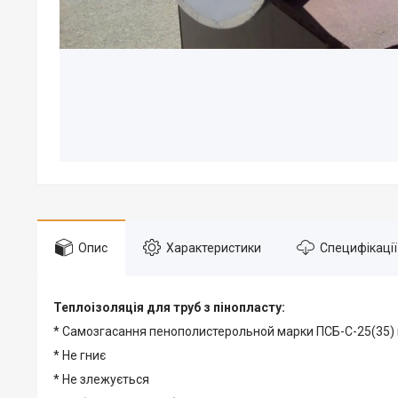
Опис
Характеристики
Специфікації
Теплоізоляція для труб з пінопласту:
* Самозгасання пенополистерольной марки ПСБ-С-25(35) ц
* Не гниє
* Не злежується