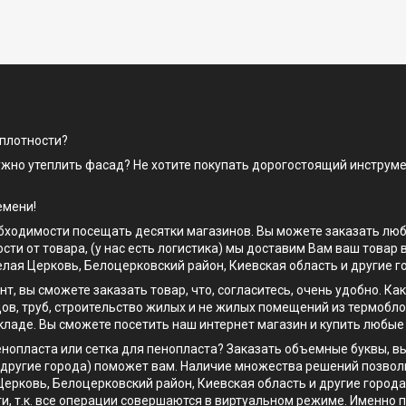
 плотности?
ужно утеплить фасад? Не хотите покупать дорогостоящий инструме
емени!
одимости посещать десятки магазинов. Вы можете заказать любой 
сти от товара, (у нас есть логистика) мы доставим Вам ваш товар
лая Церковь, Белоцерковский район, Киевская область и другие г
нт, вы сможете заказать товар, что, согласитесь, очень удобно. 
ов, труб, строительство жилых и не жилых помещений из термобл
кладе. Вы сможете посетить наш интернет магазин и купить любые
енопласта или сетка для пенопласта? Заказать объемные буквы, в
и другие города) поможет вам. Наличие множества решений позво
ерковь, Белоцерковский район, Киевская область и другие города
ти, т.к. все операции совершаются в виртуальном режиме. Именно 