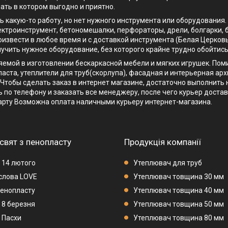
ать в котором выгодно и приятно.
ть какую-то работу, но нет нужного инструмента или оборудования
ектроинструмент, бетономешалки, перфораторы, дрели, болгарки, 
извести в любое время и с доставкой инструмента (Белая Церковь
лучить нужное оборудование, без которого крайне трудно обойтись
няемой в изготовлении бескаркасной мебели и мягких игрушек. По
аста, утеплители для труб(скорлупа), фасадная и интерьерная арх
 Чтобы сделать заказ в интернет магазине, достаточно выполнить
 по телефону и заказать все менеджеру, после чего курьер достав
арту Возможна оплата наличными курьеру интернет-магазина.
свят з пенопласту
Продукція компанії
 14 лютого
Утеплювач для труб
 слова LOVE
Утеплювач товщина 30 мм
пенопласту
Утеплювач товщина 40 мм
 8 березня
Утеплювач товщина 50 мм
 Пасхи
Утеплювач товщина 80 мм