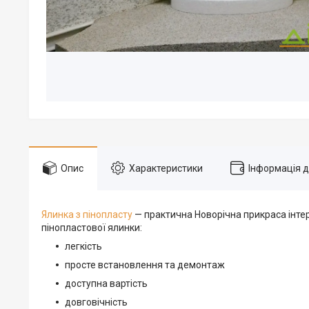
Опис
Характеристики
Інформація 
Ялинка з пінопласту
— практична Новорічна прикраса інтер
пінопластової ялинки:
легкість
просте встановлення та демонтаж
доступна вартість
довговічність