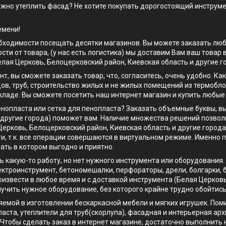
ужно утеплить фасад? Не хотите покупать дорогостоящий инструме
емени!
одимости посещать десятки магазинов. Вы можете заказать любой 
сти от товара, (у нас есть логистика) мы доставим Вам ваш товар
лая Церковь, Белоцерковский район, Киевская область и другие г
нт, вы сможете заказать товар, что, согласитесь, очень удобно. 
ов, труб, строительство жилых и не жилых помещений из термобл
кладе. Вы сможете посетить наш интернет магазин и купить любые
енопласта или сетка для пенопласта? Заказать объемные буквы, в
и другие города) поможет вам. Наличие множества решений позво
ерковь, Белоцерковский район, Киевская область и другие города
ти, т.к. все операции совершаются в виртуальном режиме. Именно 
ать в котором выгодно и приятно.
ть какую-то работу, но нет нужного инструмента или оборудования
ектроинструмент, бетономешалки, перфораторы, дрели, болгарки, 
извести в любое время и с доставкой инструмента (Белая Церковь
лучить нужное оборудование, без которого крайне трудно обойтись
няемой в изготовлении бескаркасной мебели и мягких игрушек. По
аста, утеплители для труб(скорлупа), фасадная и интерьерная арх
 Чтобы сделать заказ в интернет магазине, достаточно выполнить