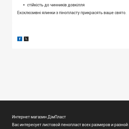
стійкість до чинників довкілля
Ексклюзивні ялинки з пінопласту прикрасять ваше свято.
Интернет магазин ДімПласт
Вас интересует листовой пенопласт всех размеров и разной