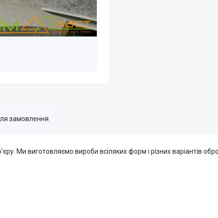
для замовлення
'єру. Ми виготовляємо вироби всіляких форм і різних варіантів обр