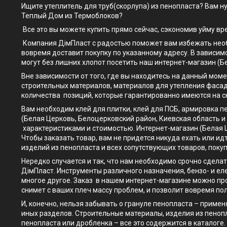
Ищите утеплитель для труб(скорлупа) из пенопласта? Вам н
Теплый Дом из Термоблоков?
Все это вы можете купить прямо сейчас, сэкономив уйму вр
Компания ДімПласт с радостью поможет вам избежать необх
вовремя доставит покупку по указанному адресу. В зависимо
могут без лишних хлопот посетить наш интернет-магазин (Бе
Вне зависимости от того, где вы находитесь на данный моме
строительных материалов, материалов для утепления фасад
количества позиций, которые гарантированно имеются на с
Вам необходим клей для плитки, клей для ПСБ, армировка п
(Белая Церковь, Белоцерковский район, Киевская область 
характеристиками и стоимостью. Интернет-магазин (Белая Ц
Чтобы заказать товар, вам не придется никуда ехать или ид
изделий из пенопласта и всех сопутствующих товаров, покуп
Нередко случается и так, что нам необходимо срочно сдела
ДімПласт. Инструменты различного назначения, бензо- и ел
многое другое. Заказ в нашем интернет-магазине можно про
снимет с ваших плеч массу проблем, и позволит вовремя по
И, конечно, нельзя забывать о грануле пенопласта – приме
иных разделов. Строительные материалы, изделия из пенопл
пенопласта или дробленка – все это содержится в каталоге.