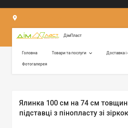
Мережна 4, Біла Церква, Україна
ДімПласт
Головна
Товари та послуги
Доставка і
Фотогалерея
Ялинка 100 см на 74 см товщин
підставці з пінопласту зі зірко