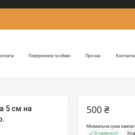
 оплата
Повернення та обмін
Про нас
Контакти
500 ₴
а 5 см на
ю.
Мінімальна сума замовле
В наявності
Код