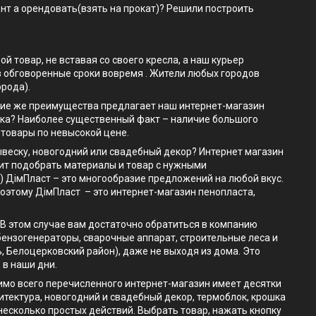
нт а орендовать(взять на прокат)? Решили построить
товар, не вставая со своего кресла, а наш курьер
 в обговоренные сроки вовремя . Жители любых городов
орода).
Какие же преимущества предлагает наш интернет-магазин
ока? Наиболее существенный факт – наличие большого
 товары по невысокой цене.
ывеску, новогодний или свадебный декор? Интернет магазин
лит подобрать материалы и товар с нужными
) ДімПласт – это многообразие предложений на любой вкус.
поэтому ДімПласт – это интернет-магазин пенопласта,
. В этом случае вам достаточно обратиться в компанию
бензогенераторы, сварочные аппарат, строительные леса и
, Белоцерковский район), даже не выходя из дома. Это
 в наши дни.
мимо всего перечисленного интернет-магазин имеет десятки
итектура, новогодний и свадебный декор, термоблок, крошка
 несколько простых действий. Выбрать товар, нажать кнопку