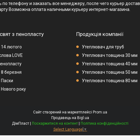
 по телефону и заказать все менеджеру, после чего курьер достав
арту Возможна оплата наличными курьеру интернет-магазина.
свят з пенопласту
Продукція компанії
 14 лютого
Утеплювач для труб
 слова LOVE
Утеплювач товщина 30 мм
пенопласту
Утеплювач товщина 40 мм
 8 березня
Утеплювач товщина 50 мм
 Пасхи
Утеплювач товщина 80 мм
 Нового року
Сайт створений на маркетплейсі
Prom.ua
Продавець на Bigl.ua
ДімПласт |
Поскаржитися на контент
|
Політика конфіденційності
Select Language
▼